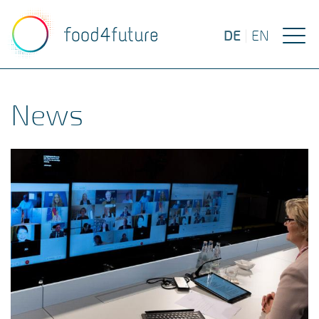
DE
|
EN
News