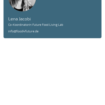
Lena Jacobi
Co-Koordinatorin Future Food Living Lab
info@food4future.de